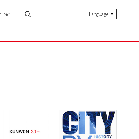
tact
Language
tion
n