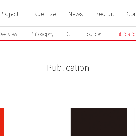
Project
Expertise
News
Recruit
Con
ERVIEW
PHILOSOPHY
CI
Founder
Publica
Overview
Philosophy
CI
Founder
Publicatio
Publication